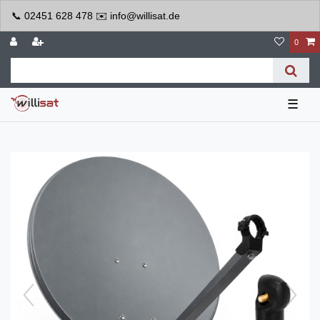
📞 02451 628 478 ✉️ info@willisat.de
0
☰