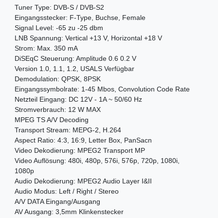
Tuner Type: DVB-S / DVB-S2
Eingangsstecker: F-Type, Buchse, Female
Signal Level: -65 zu -25 dbm
LNB Spannung: Vertical +13 V, Horizontal +18 V
Strom: Max. 350 mA
DiSEqC Steuerung: Amplitude 0.6 0.2 V
Version 1.0, 1.1, 1.2, USALS Verfügbar
Demodulation: QPSK, 8PSK
Eingangssymbolrate: 1-45 Mbos, Convolution Code Rate
Netzteil Eingang: DC 12V - 1A ~ 50/60 Hz
Stromverbrauch: 12 W MAX
MPEG TS A/V Decoding
Transport Stream: MEPG-2, H.264
Aspect Ratio: 4:3, 16:9, Letter Box, PanSacn
Video Dekodierung: MPEG2 Transport MP
Video Auflösung: 480i, 480p, 576i, 576p, 720p, 1080i,
1080p
Audio Dekodierung: MPEG2 Audio Layer I&II
Audio Modus: Left / Right / Stereo
A/V DATA Eingang/Ausgang
AV Ausgang: 3,5mm Klinkenstecker