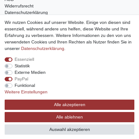
Widerrufsrecht
Datenschutzerklärung
Barrierefreiheit
Wir nutzen Cookies auf unserer Website. Einige von diesen sind
Impressum
essenziell, während andere uns helfen, diese Website und Ihre
Service
Erfahrung zu verbessern. Weitere Informationen zu den von uns
verwendeten Cookies und Ihren Rechten als Nutzer finden Sie in
Zahlungsarten
unserer
Daten­schutz­erklärung
.
Lieferung und Abholung
Essenziell
Unternehmen
Statistik
Über uns
Externe Medien
Karriere
PayPal
Kontakt
Funktional
Weitere Einstellungen
Vertrag widerrufen
Alle akzeptieren
Alle ablehnen
© Copyright 2026 | Alle Rechte vorbehalten.
Auswahl akzeptieren