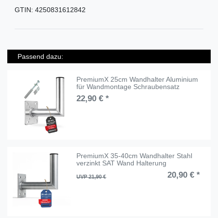
GTIN:
4250831612842
Passend dazu:
PremiumX 25cm Wandhalter Aluminium
für Wandmontage Schraubensatz
22,90 € *
PremiumX 35-40cm Wandhalter Stahl
verzinkt SAT Wand Halterung
20,90 € *
UVP 21,90 €