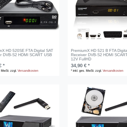
mX HD 520SE FTA Digital SAT
PremiumX HD 521 B FTA Digita
er DVB-S2 HDMI SCART USB
Receiver DVB-S2 HDMI SCAR
12V FullHD
€ *
34,90 € *
. MwSt.
zzgl.
Versandkosten
*
inkl. ges. MwSt.
zzgl.
Versandkosten