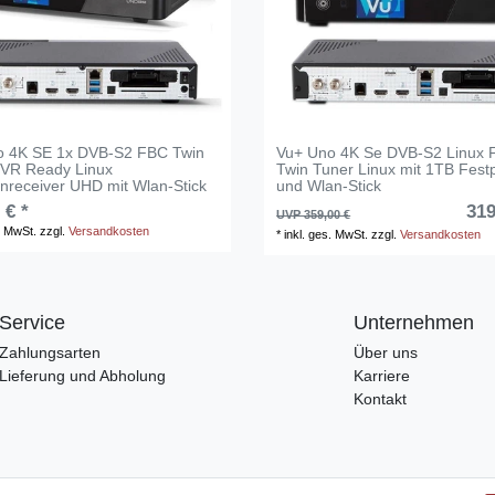
o 4K SE 1x DVB-S2 FBC Twin
Vu+ Uno 4K Se DVB-S2 Linux
PVR Ready Linux
Twin Tuner Linux mit 1TB Festp
tenreceiver UHD mit Wlan-Stick
und Wlan-Stick
 € *
319
UVP 359,00 €
. MwSt.
zzgl.
Versandkosten
*
inkl. ges. MwSt.
zzgl.
Versandkosten
Service
Unternehmen
Zahlungsarten
Über uns
Lieferung und Abholung
Karriere
Kontakt