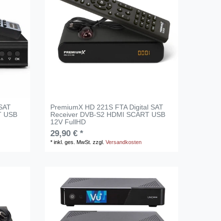
 SAT
PremiumX HD 221S FTA Digital SAT
T USB
Receiver DVB-S2 HDMI SCART USB
12V FullHD
29,90 € *
*
inkl. ges. MwSt.
zzgl.
Versandkosten