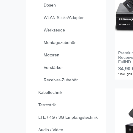
Dosen
WLAN Sticks/Adapter
Werkzeuge
Montagezubehör
Premiu
Motoren
Receiv
FullHD
Verstärker
34,90 
*
inkl. ges
Receiver-Zubehör
Kabeltechnik
Terrestrik
LTE / 4G / 3G Empfangstechnik
Audio / Video