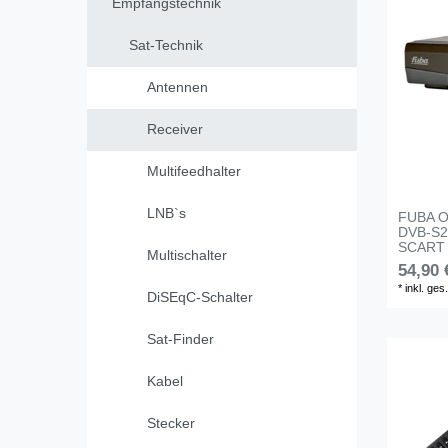
Empfangstechnik
Sat-Technik
Antennen
Receiver
Multifeedhalter
LNB`s
FUBA OD
DVB-S2
SCART
Multischalter
54,90 
*
inkl. ges
DiSEqC-Schalter
Sat-Finder
Kabel
Stecker