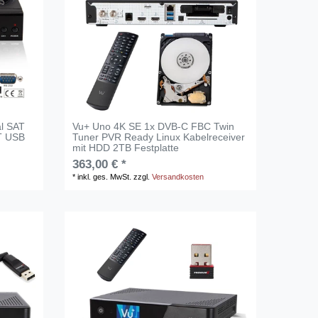
l SAT
Vu+ Uno 4K SE 1x DVB-C FBC Twin
T USB
Tuner PVR Ready Linux Kabelreceiver
mit HDD 2TB Festplatte
363,00 € *
*
inkl. ges. MwSt.
zzgl.
Versandkosten