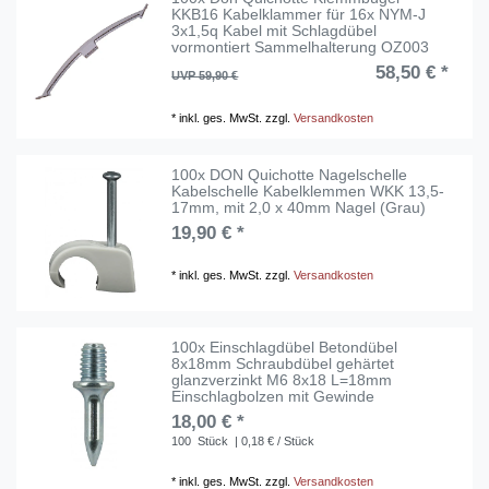
KKB16 Kabelklammer für 16x NYM-J
3x1,5q Kabel mit Schlagdübel
vormontiert Sammelhalterung OZ003
58,50 € *
UVP 59,90 €
*
inkl. ges. MwSt.
zzgl.
Versandkosten
100x DON Quichotte Nagelschelle
Kabelschelle Kabelklemmen WKK 13,5-
17mm, mit 2,0 x 40mm Nagel (Grau)
19,90 € *
*
inkl. ges. MwSt.
zzgl.
Versandkosten
100x Einschlagdübel Betondübel
8x18mm Schraubdübel gehärtet
glanzverzinkt M6 8x18 L=18mm
Einschlagbolzen mit Gewinde
18,00 € *
100
Stück
| 0,18 € / Stück
*
inkl. ges. MwSt.
zzgl.
Versandkosten