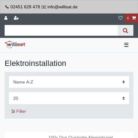
📞 02451 628 478 ✉️ info@willisat.de
0
☰
Elektroinstallation
Filter
100x Don Quichotte Klemmbügel