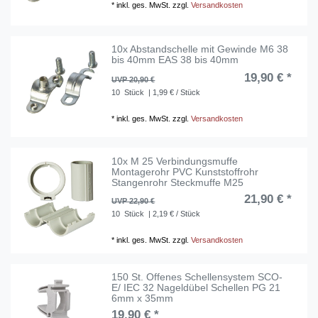
*
inkl. ges. MwSt.
zzgl.
Versandkosten
10x Abstandschelle mit Gewinde M6 38
bis 40mm EAS 38 bis 40mm
19,90 € *
UVP 20,90 €
10
Stück
| 1,99 € / Stück
*
inkl. ges. MwSt.
zzgl.
Versandkosten
10x M 25 Verbindungsmuffe
Montagerohr PVC Kunststoffrohr
Stangenrohr Steckmuffe M25
21,90 € *
UVP 22,90 €
10
Stück
| 2,19 € / Stück
*
inkl. ges. MwSt.
zzgl.
Versandkosten
150 St. Offenes Schellensystem SCO-
E/ IEC 32 Nageldübel Schellen PG 21
6mm x 35mm
19,90 € *