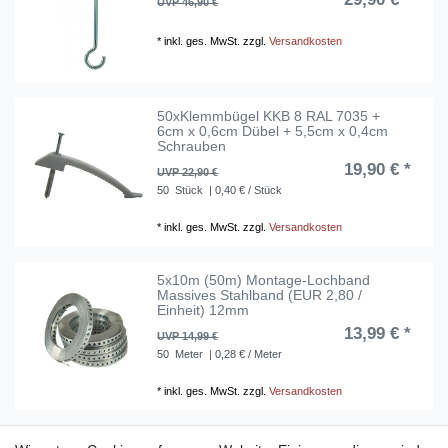
UVP 46,90 €
*
inkl. ges. MwSt.
zzgl.
Versandkosten
50xKlemmbügel KKB 8 RAL 7035 +
6cm x 0,6cm Dübel + 5,5cm x 0,4cm
Schrauben
19,90 € *
UVP 22,90 €
50
Stück
| 0,40 € / Stück
*
inkl. ges. MwSt.
zzgl.
Versandkosten
5x10m (50m) Montage-Lochband
Massives Stahlband (EUR 2,80 /
Einheit) 12mm
13,99 € *
UVP 14,99 €
50
Meter
| 0,28 € / Meter
*
inkl. ges. MwSt.
zzgl.
Versandkosten
Dose für Hohlwand , luftdicht mit