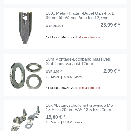
100x Metall-Platten-Dübel Gips-Fix L
30mm für Wandstärke bis 12,5mm
25,99 € *
UVP 26,90 €
*
inkl. ges. MwSt.
zzgl.
Versandkosten
10m Montage-Lochband Massives
Stahlband verzinkt 12mm
2,99 € *
UVP 3,99 €
10
Meter
| 0,30 € / Meter
*
inkl. ges. MwSt.
zzgl.
Versandkosten
10x Abstandschelle mit Gewinde M6
18,5 bis 20mm EAS 18,5 bis 20mm
15,80 € *
10
Stück
| 1,58 € / Stück