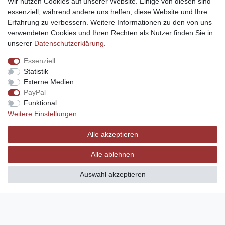
Wir nutzen Cookies auf unserer Website. Einige von diesen sind
durchstossmembranen Orange
essenziell, während andere uns helfen, diese Website und Ihre
Gerätedose Elektro Installation
Montage Unterputz
Erfahrung zu verbessern. Weitere Informationen zu den von uns
3,50 € *
verwendeten Cookies und Ihren Rechten als Nutzer finden Sie in
UVP 4,00 €
unserer
Daten­schutz­erklärung
.
*
inkl. ges. MwSt.
zzgl.
Versandkosten
Essenziell
Statistik
Dose für Hohlwand luftdicht Halogenfrei
Externe Medien
mit Durchstossmembrane, weiss
PayPal
Gerätedose, Elektroinstallation
Hohlwandschalterdose Elektro Montage
Funktional
3,90 € *
Weitere Einstellungen
UVP 5,00 €
Alle akzeptieren
*
inkl. ges. MwSt.
zzgl.
Versandkosten
Alle ablehnen
Dreamgarden LED Driver HQLPV150 –
24V 150W IP67 Trafo Treiber 0-10V
Auswahl akzeptieren
PWM
34,90 € *
*
inkl. ges. MwSt.
zzgl.
Versandkosten