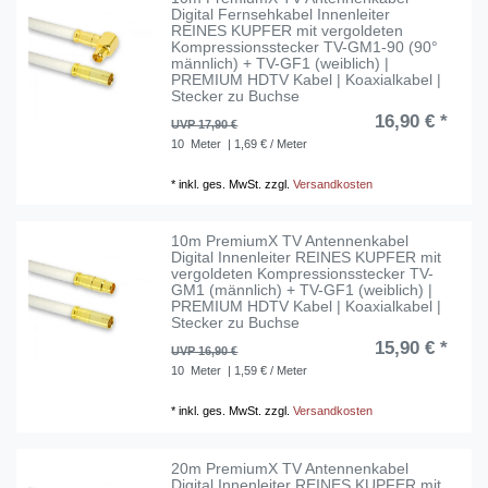
Digital Fernsehkabel Innenleiter
REINES KUPFER mit vergoldeten
Kompressionsstecker TV-GM1-90 (90°
männlich) + TV-GF1 (weiblich) |
PREMIUM HDTV Kabel | Koaxialkabel |
Stecker zu Buchse
16,90 € *
UVP 17,90 €
10
Meter
| 1,69 € / Meter
*
inkl. ges. MwSt.
zzgl.
Versandkosten
10m PremiumX TV Antennenkabel
Digital Innenleiter REINES KUPFER mit
vergoldeten Kompressionsstecker TV-
GM1 (männlich) + TV-GF1 (weiblich) |
PREMIUM HDTV Kabel | Koaxialkabel |
Stecker zu Buchse
15,90 € *
UVP 16,90 €
10
Meter
| 1,59 € / Meter
*
inkl. ges. MwSt.
zzgl.
Versandkosten
20m PremiumX TV Antennenkabel
Digital Innenleiter REINES KUPFER mit