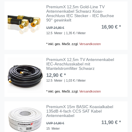
PremiumX 12,5m Gold-Line TV
Antennenkabel Schwarz Koax-
Anschluss IEC Stecker - IEC Buchse
90° gewinkelt
16,90 € *
UVP 24,90 €
12.5
Meter
| 1,35 € / Meter
*
inkl. ges. MwSt.
zzgl.
Versandkosten
PremiumX 12,5m TV Antennenkabel
IEC-Anschlusskabel mit
Mantelstromfilter Schwarz
12,90 € *
12.5
Meter
| 1,03 € / Meter
*
inkl. ges. MwSt.
zzgl.
Versandkosten
PremiumX 15m BASIC Koaxialkabel
135dB 4-fach CCS SAT Kabel
Antennenkabel
11,90 € *
UVP 14,90 €
15
Meter