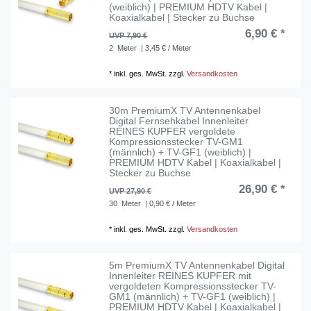
(weiblich) | PREMIUM HDTV Kabel |
Koaxialkabel | Stecker zu Buchse
6,90 € *
UVP 7,90 €
2
Meter
| 3,45 € / Meter
*
inkl. ges. MwSt.
zzgl.
Versandkosten
30m PremiumX TV Antennenkabel
Digital Fernsehkabel Innenleiter
REINES KUPFER vergoldete
Kompressionsstecker TV-GM1
(männlich) + TV-GF1 (weiblich) |
PREMIUM HDTV Kabel | Koaxialkabel |
Stecker zu Buchse
26,90 € *
UVP 27,90 €
30
Meter
| 0,90 € / Meter
*
inkl. ges. MwSt.
zzgl.
Versandkosten
5m PremiumX TV Antennenkabel Digital
Innenleiter REINES KUPFER mit
vergoldeten Kompressionsstecker TV-
GM1 (männlich) + TV-GF1 (weiblich) |
PREMIUM HDTV Kabel | Koaxialkabel |