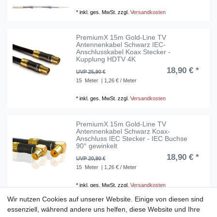
*
inkl. ges. MwSt.
zzgl.
Versandkosten
PremiumX 15m Gold-Line TV
Antennenkabel Schwarz IEC-
Anschlusskabel Koax Stecker -
Kupplung HDTV 4K
18,90 € *
UVP 25,90 €
15
Meter
| 1,26 € / Meter
*
inkl. ges. MwSt.
zzgl.
Versandkosten
PremiumX 15m Gold-Line TV
Antennenkabel Schwarz Koax-
Anschluss IEC Stecker - IEC Buchse
90° gewinkelt
18,90 € *
UVP 20,90 €
15
Meter
| 1,26 € / Meter
*
inkl. ges. MwSt.
zzgl.
Versandkosten
Wir nutzen Cookies auf unserer Website. Einige von diesen sind
essenziell, während andere uns helfen, diese Website und Ihre
PremiumX 15m TV Antennenkabel IEC-