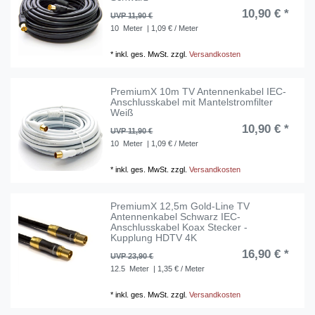
10,90 € *
UVP 11,90 €
10
Meter
| 1,09 € / Meter
*
inkl. ges. MwSt.
zzgl.
Versandkosten
PremiumX 10m TV Antennenkabel IEC-
Anschlusskabel mit Mantelstromfilter
Weiß
10,90 € *
UVP 11,90 €
10
Meter
| 1,09 € / Meter
*
inkl. ges. MwSt.
zzgl.
Versandkosten
PremiumX 12,5m Gold-Line TV
Antennenkabel Schwarz IEC-
Anschlusskabel Koax Stecker -
Kupplung HDTV 4K
16,90 € *
UVP 23,90 €
12.5
Meter
| 1,35 € / Meter
*
inkl. ges. MwSt.
zzgl.
Versandkosten