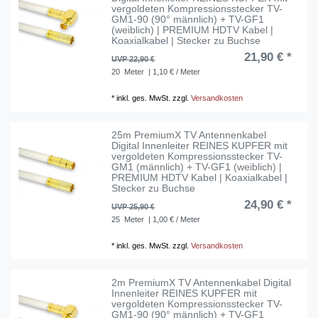
vergoldeten Kompressionsstecker TV-
GM1-90 (90° männlich) + TV-GF1
(weiblich) | PREMIUM HDTV Kabel |
Koaxialkabel | Stecker zu Buchse
21,90 € *
UVP 22,90 €
20
Meter
| 1,10 € / Meter
*
inkl. ges. MwSt.
zzgl.
Versandkosten
25m PremiumX TV Antennenkabel
Digital Innenleiter REINES KUPFER mit
vergoldeten Kompressionsstecker TV-
GM1 (männlich) + TV-GF1 (weiblich) |
PREMIUM HDTV Kabel | Koaxialkabel |
Stecker zu Buchse
24,90 € *
UVP 25,90 €
25
Meter
| 1,00 € / Meter
*
inkl. ges. MwSt.
zzgl.
Versandkosten
2m PremiumX TV Antennenkabel Digital
Innenleiter REINES KUPFER mit
vergoldeten Kompressionsstecker TV-
GM1-90 (90° männlich) + TV-GF1