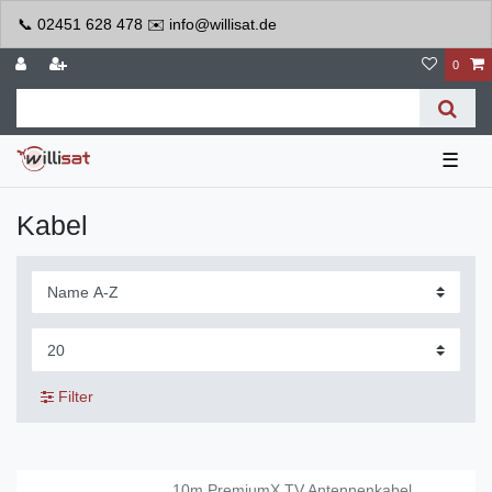
📞 02451 628 478 ✉️ info@willisat.de
0
☰
Kabel
Filter
10m PremiumX TV Antennenkabel