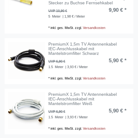
Stecker zu Buchse Fernsehkabel
9,90 € *
UVP 10,90 €
5
Meter
| 1,98 € / Meter
*
inkl. ges. MwSt.
zzgl.
Versandkosten
PremiumX 1,5m TV Antennenkabel
IEC-Anschlusskabel mit
Mantelstromfilter Schwarz
5,90 € *
UVP 6,90 €
1.5
Meter
| 3,93 € / Meter
*
inkl. ges. MwSt.
zzgl.
Versandkosten
PremiumX 1,5m TV Antennenkabel
IEC-Anschlusskabel mit
Mantelstromfilter Weiß
5,90 € *
UVP 6,90 €
1.5
Meter
| 3,93 € / Meter
*
inkl. ges. MwSt.
zzgl.
Versandkosten