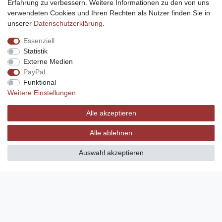
Anschlusskabel mit Mantelstromfilter
Erfahrung zu verbessern. Weitere Informationen zu den von uns
Schwarz
verwendeten Cookies und Ihren Rechten als Nutzer finden Sie in
13,90 € *
unserer
Daten­schutz­erklärung
.
15
Meter
| 0,93 € / Meter
Essenziell
*
inkl. ges. MwSt.
zzgl.
Versandkosten
Statistik
Externe Medien
PayPal
PremiumX 15m TV Antennenkabel IEC-
Anschlusskabel mit Mantelstromfilter
Funktional
Weiß
Weitere Einstellungen
12,90 € *
UVP 13,90 €
15
Meter
| 0,86 € / Meter
Alle akzeptieren
*
inkl. ges. MwSt.
zzgl.
Versandkosten
Alle ablehnen
Auswahl akzeptieren
PremiumX 1m Gold-Line TV
Antennenkabel Schwarz IEC-
Anschlusskabel Koax Stecker -
Kupplung HDTV 4K
6,90 € *
UVP 14,90 €
1
Meter
| 6,90 € / Meter
*
inkl. ges. MwSt.
zzgl.
Versandkosten