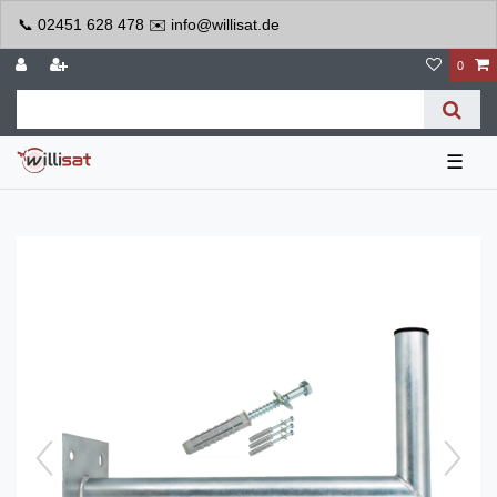
📞 02451 628 478 ✉️ info@willisat.de
0
☰