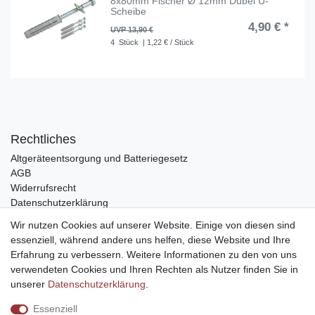
8x80mm Fischer Ø 12mm Dübel U-
Scheibe
4,90 € *
UVP 13,90 €
4
Stück
| 1,22 € / Stück
Rechtliches
Altgeräteentsorgung und Batteriegesetz
AGB
Widerrufsrecht
Datenschutzerklärung
Barrierefreiheit
Wir nutzen Cookies auf unserer Website. Einige von diesen sind
Impressum
essenziell, während andere uns helfen, diese Website und Ihre
Service
Erfahrung zu verbessern. Weitere Informationen zu den von uns
verwendeten Cookies und Ihren Rechten als Nutzer finden Sie in
Zahlungsarten
unserer
Daten­schutz­erklärung
.
Lieferung und Abholung
Essenziell
Unternehmen