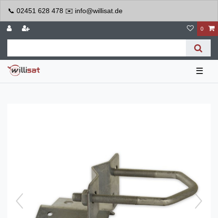
📞 02451 628 478 ✉️ info@willisat.de
0
☰