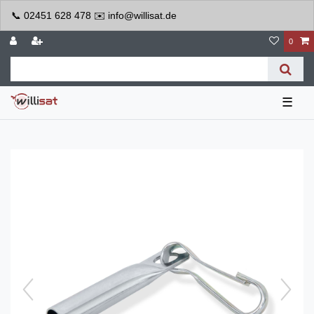
📞 02451 628 478 ✉️ info@willisat.de
0
☰