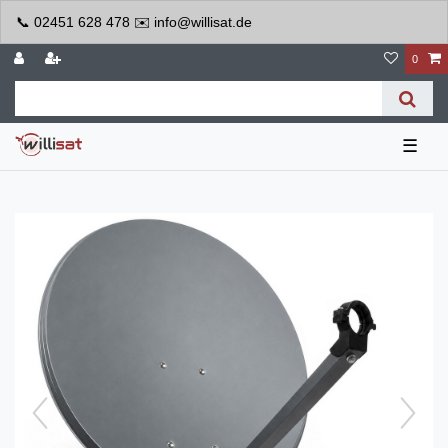
📞 02451 628 478 ✉️ info@willisat.de
0
☰