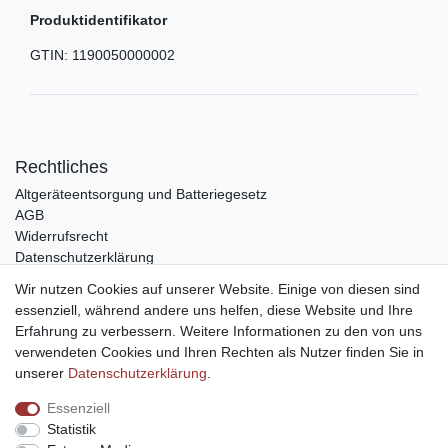
Produktidentifikator
GTIN:
1190050000002
Rechtliches
Altgeräteentsorgung und Batteriegesetz
AGB
Widerrufsrecht
Datenschutzerklärung
Barrierefreiheit
Wir nutzen Cookies auf unserer Website. Einige von diesen sind
Impressum
essenziell, während andere uns helfen, diese Website und Ihre
Erfahrung zu verbessern. Weitere Informationen zu den von uns
Service
verwendeten Cookies und Ihren Rechten als Nutzer finden Sie in
Zahlungsarten
unserer
Daten­schutz­erklärung
.
Lieferung und Abholung
Essenziell
Unternehmen
Statistik
Über uns