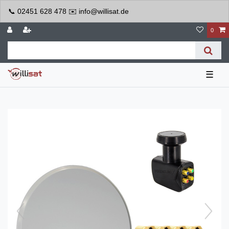
📞 02451 628 478 ✉️ info@willisat.de
0
☰