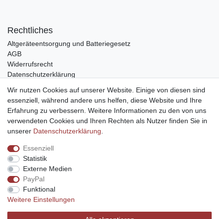
Rechtliches
Altgeräteentsorgung und Batteriegesetz
AGB
Widerrufsrecht
Datenschutzerklärung
Barrierefreiheit
Wir nutzen Cookies auf unserer Website. Einige von diesen sind
Impressum
essenziell, während andere uns helfen, diese Website und Ihre
Erfahrung zu verbessern. Weitere Informationen zu den von uns
Service
verwendeten Cookies und Ihren Rechten als Nutzer finden Sie in
Zahlungsarten
unserer
Daten­schutz­erklärung
.
Lieferung und Abholung
Essenziell
Unternehmen
Statistik
Über uns
Externe Medien
Karriere
PayPal
Kontakt
Funktional
Weitere Einstellungen