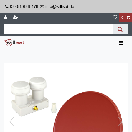
📞 02451 628 478 ✉️ info@willisat.de
0
☰