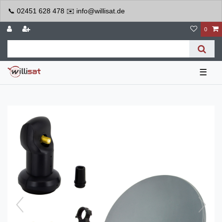
📞 02451 628 478 ✉️ info@willisat.de
0
☰