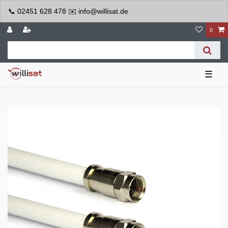
📞 02451 628 478 ✉️ info@willisat.de
0
☰