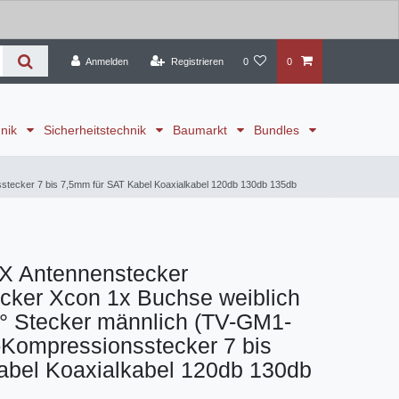
Anmelden
Registrieren
0
0
hnik
Sicherheitstechnik
Baumarkt
Bundles
tecker 7 bis 7,5mm für SAT Kabel Koaxialkabel 120db 130db 135db
X Antennenstecker
cker Xcon 1x Buchse weiblich
° Stecker männlich (TV-GM1-
-Kompressionsstecker 7 bis
abel Koaxialkabel 120db 130db