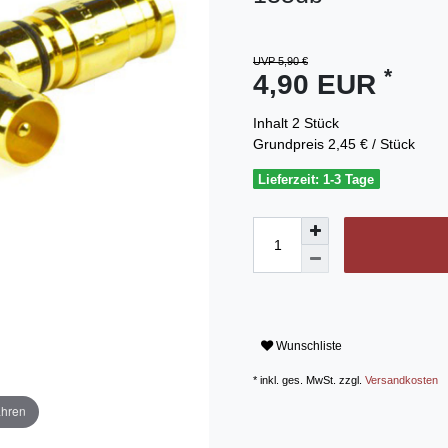
UVP 5,90 €
*
4,90 EUR
Inhalt
2
Stück
Grundpreis
2,45 € / Stück
Lieferzeit: 1-3 Tage
Wunschliste
* inkl. ges. MwSt. zzgl.
Versandkosten
ahren