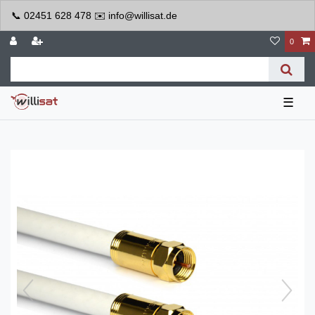
📞 02451 628 478 ✉️ info@willisat.de
0
☰