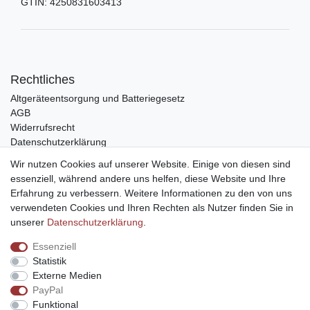
GTIN:
4250831603413
Rechtliches
Altgeräteentsorgung und Batteriegesetz
AGB
Widerrufsrecht
Datenschutzerklärung
Barrierefreiheit
Wir nutzen Cookies auf unserer Website. Einige von diesen sind
Impressum
essenziell, während andere uns helfen, diese Website und Ihre
Erfahrung zu verbessern. Weitere Informationen zu den von uns
Service
verwendeten Cookies und Ihren Rechten als Nutzer finden Sie in
Zahlungsarten
unserer
Daten­schutz­erklärung
.
Lieferung und Abholung
Essenziell
Unternehmen
Statistik
Über uns
Externe Medien
Karriere
PayPal
Kontakt
Funktional