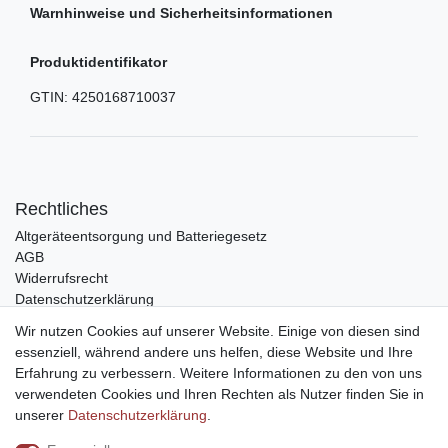
Warnhinweise und Sicherheitsinformationen
Produktidentifikator
GTIN:
4250168710037
Rechtliches
Altgeräteentsorgung und Batteriegesetz
AGB
Widerrufsrecht
Datenschutzerklärung
Barrierefreiheit
Wir nutzen Cookies auf unserer Website. Einige von diesen sind
Impressum
essenziell, während andere uns helfen, diese Website und Ihre
Erfahrung zu verbessern. Weitere Informationen zu den von uns
Service
verwendeten Cookies und Ihren Rechten als Nutzer finden Sie in
Zahlungsarten
unserer
Daten­schutz­erklärung
.
Lieferung und Abholung