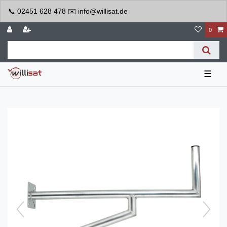
📞 02451 628 478 ✉️ info@willisat.de
0
☰