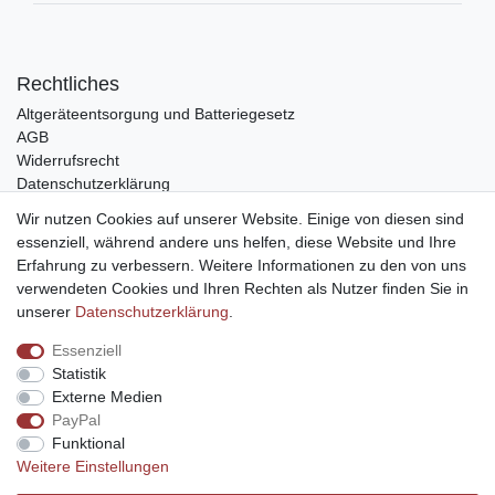
Rechtliches
Altgeräteentsorgung und Batteriegesetz
AGB
Widerrufsrecht
Datenschutzerklärung
Barrierefreiheit
Wir nutzen Cookies auf unserer Website. Einige von diesen sind
Impressum
essenziell, während andere uns helfen, diese Website und Ihre
Erfahrung zu verbessern. Weitere Informationen zu den von uns
Service
verwendeten Cookies und Ihren Rechten als Nutzer finden Sie in
Zahlungsarten
unserer
Daten­schutz­erklärung
.
Lieferung und Abholung
Essenziell
Unternehmen
Statistik
Über uns
Externe Medien
Karriere
PayPal
Kontakt
Funktional
Weitere Einstellungen