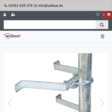
📞 02451 628 478 ✉️ info@willisat.de
0
☰