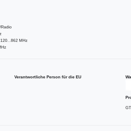
t/Radio
z
/ 120...862 MHz
MHz
Verantwortliche Person für die EU
Wa
Pr
GT