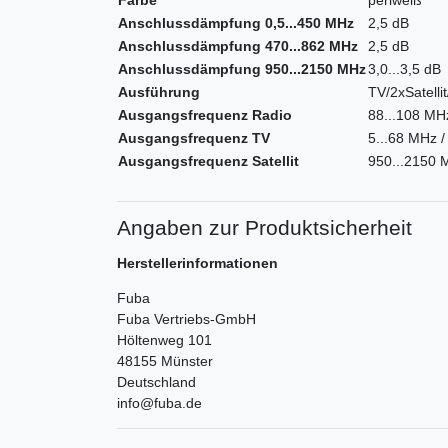
Farbe
perlweiß
Anschlussdämpfung 0,5...450 MHz
2,5 dB
Anschlussdämpfung 470...862 MHz
2,5 dB
Anschlussdämpfung 950...2150 MHz
3,0...3,5 dB
Ausführung
TV/2xSatelli
Ausgangsfrequenz Radio
88...108 MH
Ausgangsfrequenz TV
5...68 MHz 
Ausgangsfrequenz Satellit
950...2150 
Angaben zur Produktsicherheit
Herstellerinformationen
Fuba
Fuba Vertriebs-GmbH
Höltenweg
101
48155
Münster
Deutschland
info@fuba.de