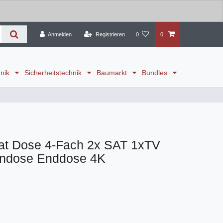
Anmelden
Registrieren
0
0
hnik
Sicherheitstechnik
Baumarkt
Bundles
t Dose 4-Fach 2x SAT 1xTV
endose Enddose 4K