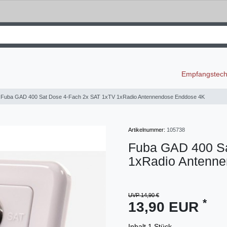
Empfangstec
Fuba GAD 400 Sat Dose 4-Fach 2x SAT 1xTV 1xRadio Antennendose Enddose 4K
Artikelnummer:
105738
Fuba GAD 400 Sa
1xRadio Antenn
UVP 14,90 €
*
13,90 EUR
Inhalt
1
Stück