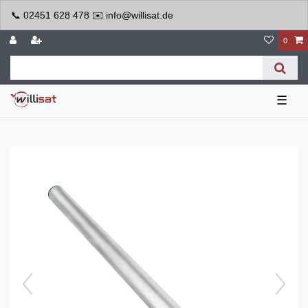
📞 02451 628 478 ✉️ info@willisat.de
0
☰