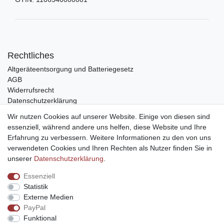
Rechtliches
Altgeräteentsorgung und Batteriegesetz
AGB
Widerrufsrecht
Datenschutzerklärung
Barrierefreiheit
Wir nutzen Cookies auf unserer Website. Einige von diesen sind
Impressum
essenziell, während andere uns helfen, diese Website und Ihre
Erfahrung zu verbessern. Weitere Informationen zu den von uns
Service
verwendeten Cookies und Ihren Rechten als Nutzer finden Sie in
Zahlungsarten
unserer
Daten­schutz­erklärung
.
Lieferung und Abholung
Essenziell
Unternehmen
Statistik
Über uns
Externe Medien
Karriere
PayPal
Kontakt
Funktional