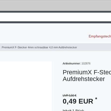
Empfangstec
PremiumX F-Stecker 4mm schraubbar 4,0 mm Aufdrehstecker
Artikelnummer:
102876
PremiumX F-Ste
Aufdrehstecker
UVP 0,50 €
*
0,49 EUR
Inhalt
1
Stück