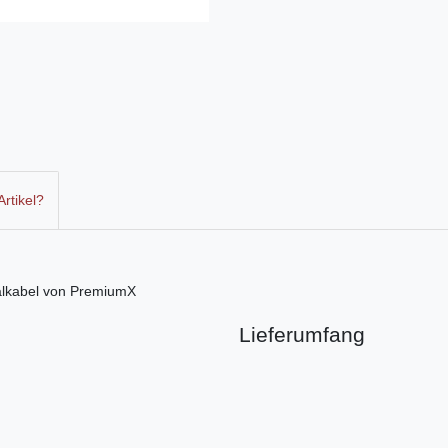
rtikel?
ialkabel von PremiumX
Lieferumfang