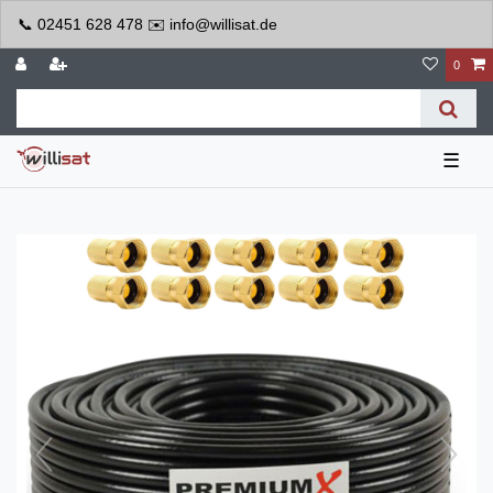
📞 02451 628 478 ✉️ info@willisat.de
0
☰