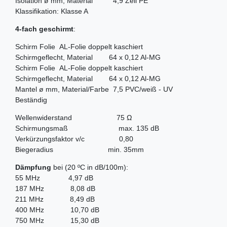
Isolation ø mm, Material 4,9 Zell PE
Klassifikation: Klasse A
4-fach geschirmt
:
Schirm Folie AL-Folie doppelt kaschiert
Schirmgeflecht, Material 64 x 0,12 Al-MG
Schirm Folie AL-Folie doppelt kaschiert
Schirmgeflecht, Material 64 x 0,12 Al-MG
Mantel ø mm, Material/Farbe 7,5 PVC/weiß - UV
Beständig
Wellenwiderstand 75 Ω
Schirmungsmaß max. 135 dB
Verkürzungsfaktor v/c 0,80
Biegeradius min. 35mm
Dämpfung
bei (20 ºC in dB/100m):
55 MHz 4,97 dB
187 MHz 8,08 dB
211 MHz 8,49 dB
400 MHz 10,70 dB
750 MHz 15,30 dB