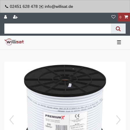
📞 02451 628 478 ✉️ info@willisat.de
0
☰