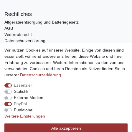
Rechtliches
Altgeräteentsorgung und Batteriegesetz
AGB
Widerrufsrecht
Datenschutzerklärung
Barrierefreiheit
Wir nutzen Cookies auf unserer Website. Einige von diesen sind
Impressum
essenziell, während andere uns helfen, diese Website und Ihre
Erfahrung zu verbessern. Weitere Informationen zu den von uns
Service
verwendeten Cookies und Ihren Rechten als Nutzer finden Sie in
Zahlungsarten
unserer
Daten­schutz­erklärung
.
Lieferung und Abholung
Essenziell
Unternehmen
Statistik
Über uns
Externe Medien
Karriere
PayPal
Kontakt
Funktional
Weitere Einstellungen
Vertrag widerrufen
Alle akzeptieren