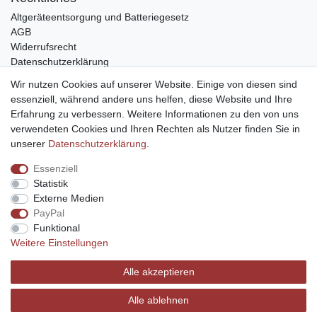
Altgeräteentsorgung und Batteriegesetz
AGB
Widerrufsrecht
Datenschutzerklärung
Barrierefreiheit
Wir nutzen Cookies auf unserer Website. Einige von diesen sind
Impressum
essenziell, während andere uns helfen, diese Website und Ihre
Erfahrung zu verbessern. Weitere Informationen zu den von uns
Service
verwendeten Cookies und Ihren Rechten als Nutzer finden Sie in
Zahlungsarten
unserer
Daten­schutz­erklärung
.
Lieferung und Abholung
Essenziell
Unternehmen
Statistik
Über uns
Externe Medien
Karriere
PayPal
Kontakt
Funktional
Weitere Einstellungen
Vertrag widerrufen
Alle akzeptieren
Alle ablehnen
© Copyright 2026 | Alle Rechte vorbehalten.