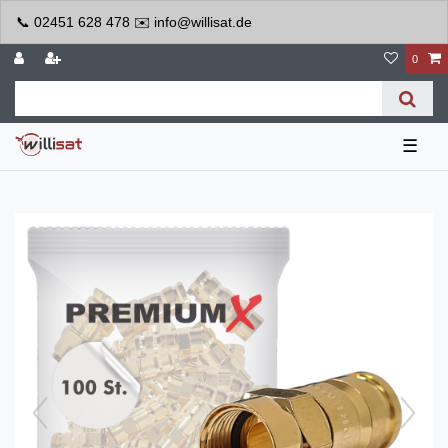
📞 02451 628 478 ✉️ info@willisat.de
0
☰