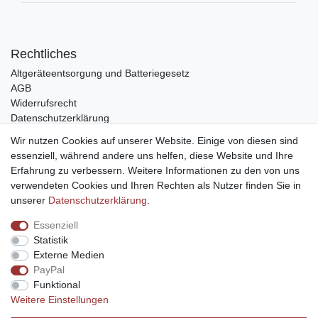
Rechtliches
Altgeräteentsorgung und Batteriegesetz
AGB
Widerrufsrecht
Datenschutzerklärung
Barrierefreiheit
Wir nutzen Cookies auf unserer Website. Einige von diesen sind
Impressum
essenziell, während andere uns helfen, diese Website und Ihre
Erfahrung zu verbessern. Weitere Informationen zu den von uns
Service
verwendeten Cookies und Ihren Rechten als Nutzer finden Sie in
Zahlungsarten
unserer
Daten­schutz­erklärung
.
Lieferung und Abholung
Essenziell
Unternehmen
Statistik
Über uns
Externe Medien
Karriere
PayPal
Kontakt
Funktional
Weitere Einstellungen