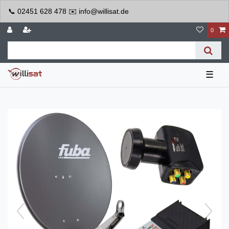
📞 02451 628 478 ✉️ info@willisat.de
0
☰