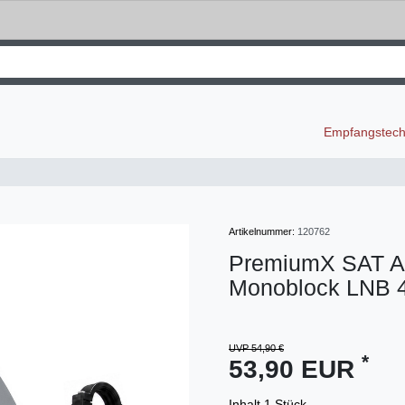
Empfangstec
Artikelnummer:
120762
PremiumX SAT A
Monoblock LNB 4
UVP 54,90 €
*
53,90 EUR
Inhalt
1
Stück