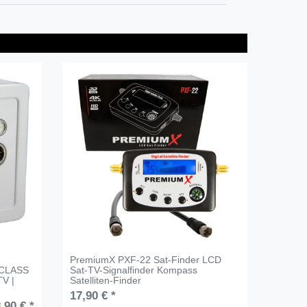
PremiumX PXF-22 Sat-Finder LCD
 CLASS
Sat-TV-Signalfinder Kompass
TV |
Satelliten-Finder
17,90 € *
,90 € *