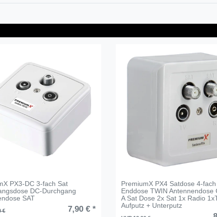
mX PX3-DC 3-fach Sat
PremiumX PX4 Satdose 4-fach
angsdose DC-Durchgang
Enddose TWIN Antennendose
endose SAT
A Sat Dose 2x Sat 1x Radio 1x
Aufputz + Unterputz
7,90 € *
0 €
8