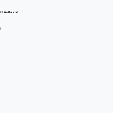
l Anthrazit
g