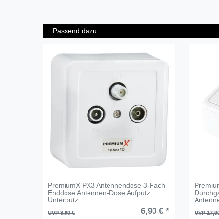
Passend dazu:
PremiumX PX3 Antennendose 3-Fach
Premiu
Enddose Antennen-Dose Aufputz
Durchg
Unterputz
Antenn
6,90 € *
UVP 8,90 €
UVP 17,9