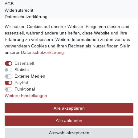
AGB
Widerrufsrecht
Datenschutzerklärung
Barrierefreiheit
Wir nutzen Cookies auf unserer Website. Einige von diesen sind
Impressum
essenziell, während andere uns helfen, diese Website und Ihre
Erfahrung zu verbessern. Weitere Informationen zu den von uns
Service
verwendeten Cookies und Ihren Rechten als Nutzer finden Sie in
Zahlungsarten
unserer
Daten­schutz­erklärung
.
Lieferung und Abholung
Essenziell
Unternehmen
Statistik
Über uns
Externe Medien
Karriere
PayPal
Kontakt
Funktional
Weitere Einstellungen
Vertrag widerrufen
Alle akzeptieren
Alle ablehnen
© Copyright 2026 | Alle Rechte vorbehalten.
Auswahl akzeptieren