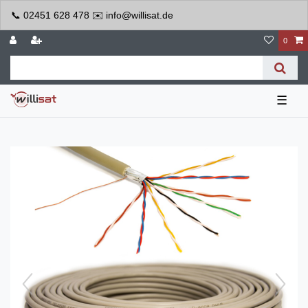
📞 02451 628 478 ✉️ info@willisat.de
0
☰