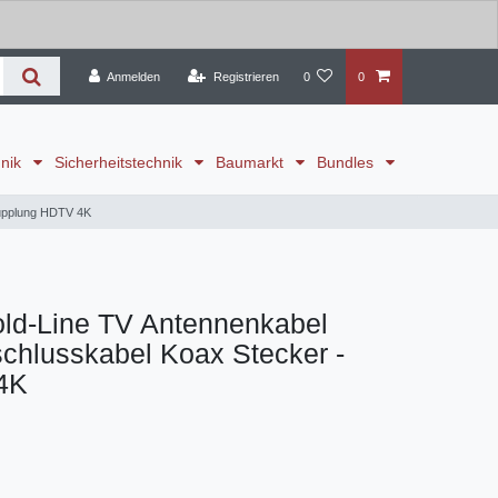
Anmelden
Registrieren
0
0
hnik
Sicherheitstechnik
Baumarkt
Bundles
Kupplung HDTV 4K
d-Line TV Antennenkabel
chlusskabel Koax Stecker -
4K