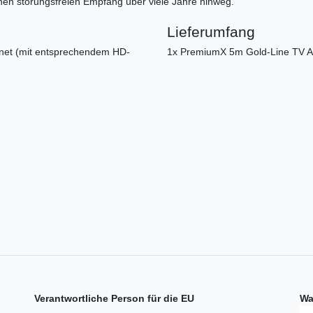
inen störungsfreien Empfang über viele Jahre hinweg.
Lieferumfang
ignet (mit entsprechendem HD-
1x PremiumX 5m Gold-Line TV A
Verantwortliche Person für die EU
Wa