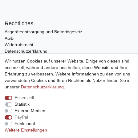
Rechtliches
Altgeräteentsorgung und Batteriegesetz
AGB
Widerrufsrecht
Datenschutzerklärung
Barrierefreiheit
Wir nutzen Cookies auf unserer Website. Einige von diesen sind
Impressum
essenziell, während andere uns helfen, diese Website und Ihre
Erfahrung zu verbessern. Weitere Informationen zu den von uns
Service
verwendeten Cookies und Ihren Rechten als Nutzer finden Sie in
Zahlungsarten
unserer
Daten­schutz­erklärung
.
Lieferung und Abholung
Essenziell
Unternehmen
Statistik
Über uns
Externe Medien
Karriere
PayPal
Kontakt
Funktional
Weitere Einstellungen