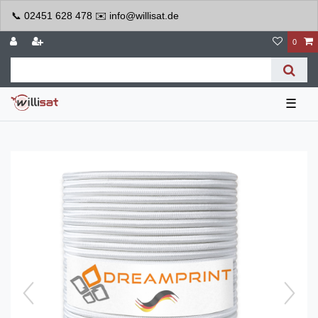
📞 02451 628 478 ✉️ info@willisat.de
0
☰