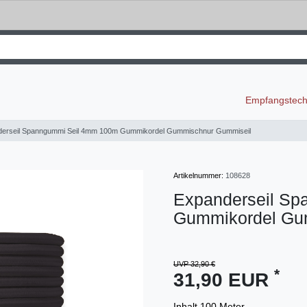
Empfangstec
erseil Spanngummi Seil 4mm 100m Gummikordel Gummischnur Gummiseil
Artikelnummer:
108628
Expanderseil S
Gummikordel Gu
UVP 32,90 €
*
31,90 EUR
Inhalt
100
Meter