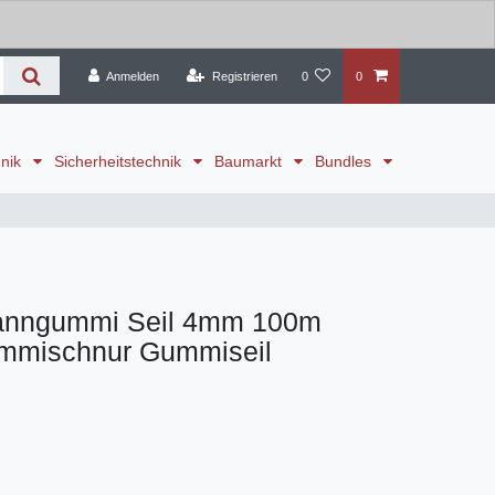
Anmelden
Registrieren
0
0
hnik
Sicherheitstechnik
Baumarkt
Bundles
panngummi Seil 4mm 100m
mmischnur Gummiseil