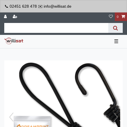
📞 02451 628 478 ✉️ info@willisat.de
0
☰