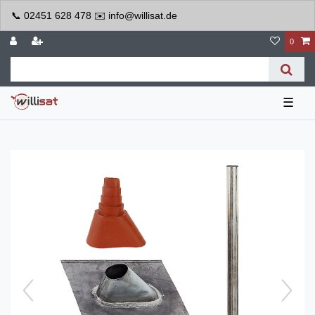
📞 02451 628 478 ✉️ info@willisat.de
0
☰