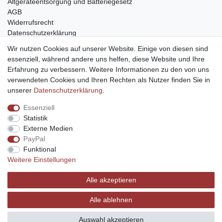
Altgeräteentsorgung und Batteriegesetz
AGB
Widerrufsrecht
Datenschutzerklärung
Barrierefreiheit
Wir nutzen Cookies auf unserer Website. Einige von diesen sind
Impressum
essenziell, während andere uns helfen, diese Website und Ihre
Service
Erfahrung zu verbessern. Weitere Informationen zu den von uns
verwendeten Cookies und Ihren Rechten als Nutzer finden Sie in
Zahlungsarten
unserer
Daten­schutz­erklärung
.
Lieferung und Abholung
Essenziell
Unternehmen
Statistik
Über uns
Externe Medien
Karriere
PayPal
Kontakt
Funktional
Weitere Einstellungen
Vertrag widerrufen
Alle akzeptieren
Alle ablehnen
© Copyright 2026 | Alle Rechte vorbehalten.
Auswahl akzeptieren