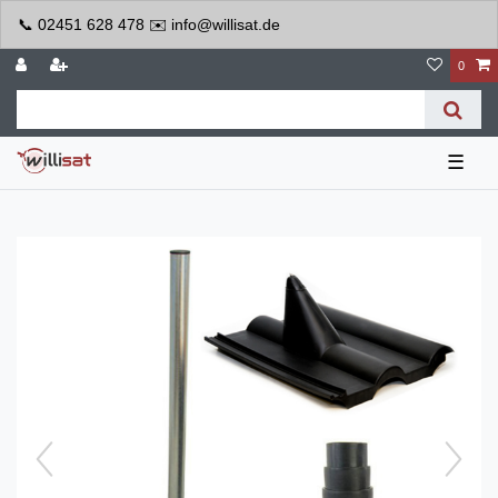
📞 02451 628 478 ✉️ info@willisat.de
0
☰