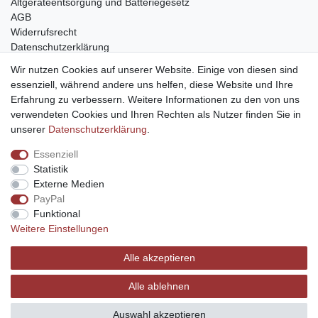
Altgeräteentsorgung und Batteriegesetz
AGB
Widerrufsrecht
Datenschutzerklärung
Barrierefreiheit
Wir nutzen Cookies auf unserer Website. Einige von diesen sind
Impressum
essenziell, während andere uns helfen, diese Website und Ihre
Erfahrung zu verbessern. Weitere Informationen zu den von uns
Service
verwendeten Cookies und Ihren Rechten als Nutzer finden Sie in
Zahlungsarten
unserer
Daten­schutz­erklärung
.
Lieferung und Abholung
Essenziell
Unternehmen
Statistik
Über uns
Externe Medien
Karriere
PayPal
Kontakt
Funktional
Weitere Einstellungen
Vertrag widerrufen
Alle akzeptieren
Alle ablehnen
© Copyright 2026 | Alle Rechte vorbehalten.
Auswahl akzeptieren