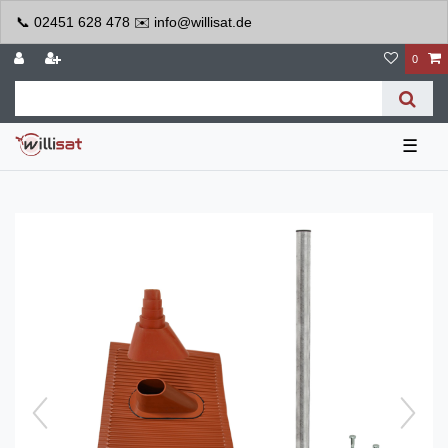
📞 02451 628 478 ✉️ info@willisat.de
0
☰