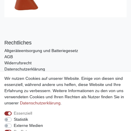
Rechtliches
Altgeräteentsorgung und Batteriegesetz
AGB
Widerrufsrecht
Datenschutzerklärung
Barrierefreiheit
Wir nutzen Cookies auf unserer Website. Einige von diesen sind
Impressum
essenziell, während andere uns helfen, diese Website und Ihre
Service
Erfahrung zu verbessern. Weitere Informationen zu den von uns
verwendeten Cookies und Ihren Rechten als Nutzer finden Sie in
Zahlungsarten
unserer
Daten­schutz­erklärung
.
Lieferung und Abholung
Essenziell
Unternehmen
Statistik
Über uns
Externe Medien
Karriere