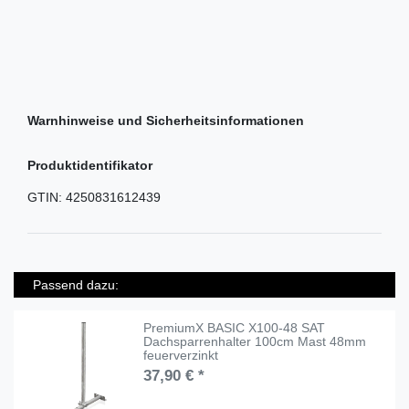
Warnhinweise und Sicherheitsinformationen
Produktidentifikator
GTIN:
4250831612439
Passend dazu:
PremiumX BASIC X100-48 SAT
Dachsparrenhalter 100cm Mast 48mm
feuerverzinkt
37,90 € *