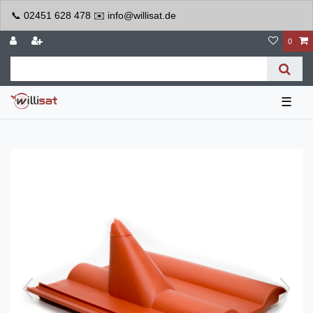
📞 02451 628 478 ✉️ info@willisat.de
0
☰