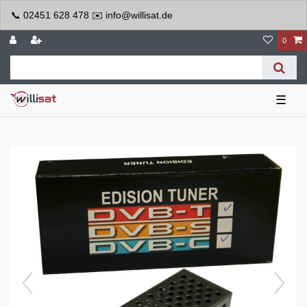
📞 02451 628 478 ✉️ info@willisat.de
0
☰