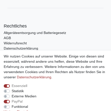
Rechtliches
Altgeräteentsorgung und Batteriegesetz
AGB
Widerrufsrecht
Datenschutzerklärung
Barrierefreiheit
Wir nutzen Cookies auf unserer Website. Einige von diesen sind
Impressum
essenziell, während andere uns helfen, diese Website und Ihre
Erfahrung zu verbessern. Weitere Informationen zu den von uns
Service
verwendeten Cookies und Ihren Rechten als Nutzer finden Sie in
Zahlungsarten
unserer
Daten­schutz­erklärung
.
Lieferung und Abholung
Essenziell
Unternehmen
Statistik
Über uns
Externe Medien
Karriere
PayPal
Kontakt
Funktional