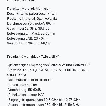
DELUXE Schüssel
Reflektor-Material: Aluminium
Beschichtung: pulverbeschichtet
Rückenteilmaterial: Stahl verzinkt
Durchmesser (Diameter): 80cm
Gewinn bei 12 GHz: 38,8 dB
Befestigung am Mast: 30-60mm
Befestigung LNB: 23-40mm
Windlast bei 120km/h: 58,1kg
PremiumX Monoblock Twin LNB 6°
-gleichzeitiger Empfang von Astra19,2° und Hotbird 13°
-Universal 6° LNB (DIGITAL – HDTV – Full HD – 3D –
Ultra HD 4K)
-kein Multischalter erforderlich
-Rauschmaß 0,1 dB
-Verstärkung: 55-60dB
-Polarisation: Linear H/V
-Eingangsfrequenz: von 10,7 GHz bis 12,75 GHz
-Ausgangsfrequenz: von 950 MHz bis 2150 MHz