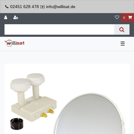
📞 02451 628 478 ✉️ info@willisat.de
0
☰