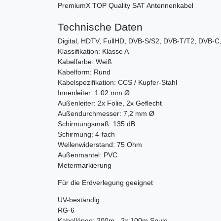
PremiumX TOP Quality SAT Antennenkabel
Technische Daten
Digital, HDTV, FullHD, DVB-S/S2, DVB-T/T2, DVB-C
Klassifikation: Klasse A
Kabelfarbe: Weiß
Kabelform: Rund
Kabelspezifikation: CCS / Kupfer-Stahl
Innenleiter: 1.02 mm Ø
Außenleiter: 2x Folie, 2x Geflecht
Außendurchmesser: 7,2 mm Ø
Schirmungsmaß: 135 dB
Schirmung: 4-fach
Wellenwiderstand: 75 Ohm
Außenmantel: PVC
Metermarkierung
Für die Erdverlegung geeignet
UV-beständig
RG-6
Kabellänge: 200m - 2x 100m Spule