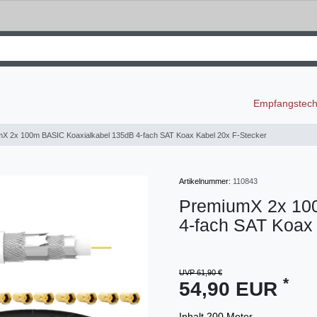
Empfangstec
X 2x 100m BASIC Koaxialkabel 135dB 4-fach SAT Koax Kabel 20x F-Stecker
Artikelnummer:
110843
PremiumX 2x 10
4-fach SAT Koax 
UVP 61,90 €
*
54,90 EUR
Inhalt
200
Meter