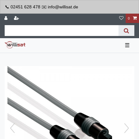
📞 02451 628 478 ✉️ info@willisat.de
0
☰