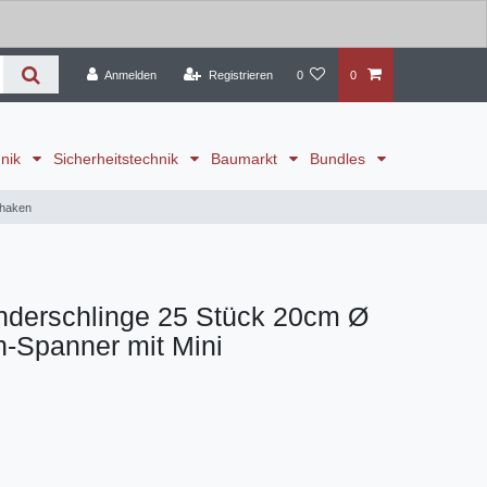
Anmelden
Registrieren
0
0
hnik
Sicherheitstechnik
Baumarkt
Bundles
fhaken
nderschlinge 25 Stück 20cm Ø
-Spanner mit Mini