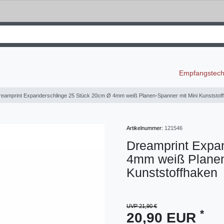
Empfangstec
reamprint Expanderschlinge 25 Stück 20cm Ø 4mm weiß Planen-Spanner mit Mini Kunststof
Artikelnummer:
121546
Dreamprint Expa
4mm weiß Planen
Kunststoffhaken
UVP 21,90 €
*
20,90 EUR