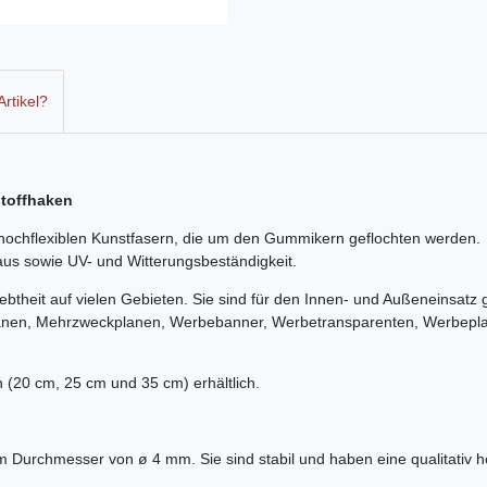
rtikel?
stoffhaken
hochflexiblen Kunstfasern, die um den Gummikern geflochten werden. D
t aus sowie UV- und Witterungsbeständigkeit.
btheit auf vielen Gebieten. Sie sind für den Innen- und Außeneinsatz
lanen, Mehrzweckplanen, Werbebanner, Werbetransparenten, Werbep
 (20 cm, 25 cm und 35 cm) erhältlich.
em Durchmesser von ø 4 mm. Sie sind stabil und haben eine qualitativ 