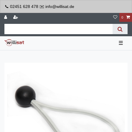
📞 02451 628 478 ✉️ info@willisat.de
0
☰